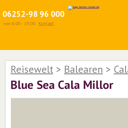
06252-98 96 000
von 8:00 - 19:00.
Kontakt
Reisewelt
>
Balearen
>
Cal
Blue Sea Cala Millor