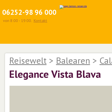
06252-98 96 000
von 8:00 - 19:00.
Kontakt
Reisewelt
>
Balearen
>
Cal
Elegance Vista Blava