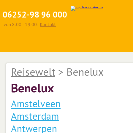
06252-98 96 000
von 8:00 - 19:00.
Kontakt
Reisewelt
>
Benelux
Benelux
Amstelveen
Amsterdam
Antwerpen