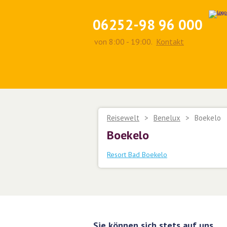
06252-98 96 000
von 8:00 - 19:00.
Kontakt
Reisewelt
>
Benelux
>
Boekelo
Boekelo
Resort Bad Boekelo
Sie können sich stets auf uns