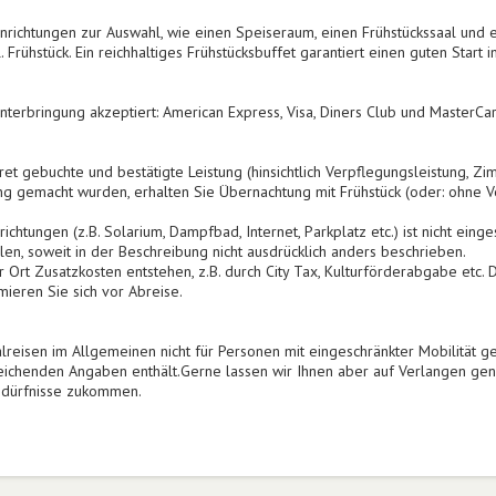
nrichtungen zur Auswahl, wie einen Speiseraum, einen Frühstückssaal und ei
Frühstück. Ein reichhaltiges Frühstücksbuffet garantiert einen guten Start i
terbringung akzeptiert: American Express, Visa, Diners Club und MasterCar
ret gebuchte und bestätigte Leistung (hinsichtlich Verpflegungsleistung, Zi
 gemacht wurden, erhalten Sie Übernachtung mit Frühstück (oder: ohne V
ichtungen (z.B. Solarium, Dampfbad, Internet, Parkplatz etc.) ist nicht ein
len, soweit in der Beschreibung nicht ausdrücklich anders beschrieben.
 Ort Zusatzkosten entstehen, z.B. durch City Tax, Kulturförderabgabe etc.
rmieren Sie sich vor Abreise.
lreisen im Allgemeinen nicht für Personen mit eingeschränkter Mobilität ge
ichenden Angaben enthält.Gerne lassen wir Ihnen aber auf Verlangen gen
Bedürfnisse zukommen.