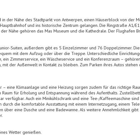
d in der Nähe des Stadtparkt von Antwerpen, einen Häuserblock von der Met
auptbahnhof und ins historische Zentrum gelangen. Die Ringstraße A1/E1
n der Nähe gehören das Mas Museum und die Kathedrale. Der Flughafen Brü
Junior-Suiten, außerdem gibt es 5 Einzelzimmer und 76 Doppelzimmer. Die
bequem mit dem Aufzug oder über die Treppe. Unterschiedliche Einrichtung
e, ein Zimmerservice, ein Wäscheservice und ein Konferenzraum – gehören
, mit der Außenwelt in Kontakt zu bleiben. Zum Parken ihres Autos stehen
 – eine Klimaanlage und eine Heizung sorgen zudem für das richtige Raum
n Raum für Erholung und Entspannung während des Aufenthalts. Zustellbe
ar verfügbar. Auch ein Minikühlschrank und eine Tee-/Kaffeemaschine sin
 durch die komfortable Ausstattung mit einem Internetzugang, einem Tele
n über eine Dusche und eine Badewanne. Als weitere Annehmlichkeit gibt e
r.
önes Wetter genießen.