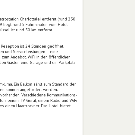
rostation Charlottalei entfernt (rund 250
9 liegt rund 5 Fahrminuten vom Hotel
ssel ist rund 50 km entfernt.
 Rezeption ist 24 Stunden geöffnet.
en und Serviceleistungen – eine
 zum Angebot. WiFi in den öffentlichen
 den Gästen eine Garage und ein Parkplatz
klima. Ein Balkon zählt zum Standard der
tten können angefordert werden.
d vorhanden. Verschiedene Kommunikations-
fon, einem TV-Gerät, einem Radio und WiFi
s einen Haartrockner. Das Hotel bietet