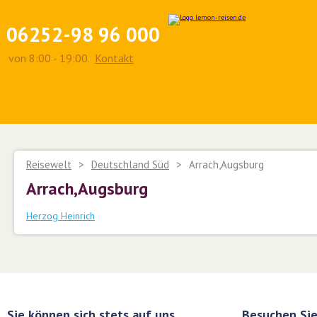
06252-98 96 000
von 8:00 - 19:00.
Kontakt
Reisewelt
>
Deutschland Süd
>
Arrach,Augsburg
Arrach,Augsburg
Herzog Heinrich
Sie können sich stets auf uns
Besuchen Sie