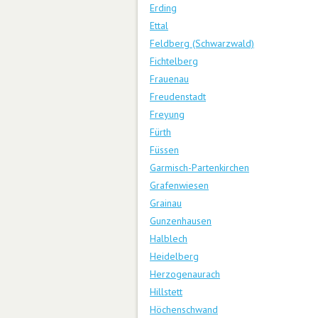
Erding
Ettal
Feldberg (Schwarzwald)
Fichtelberg
Frauenau
Freudenstadt
Freyung
Fürth
Füssen
Garmisch-Partenkirchen
Grafenwiesen
Grainau
Gunzenhausen
Halblech
Heidelberg
Herzogenaurach
Hillstett
Höchenschwand