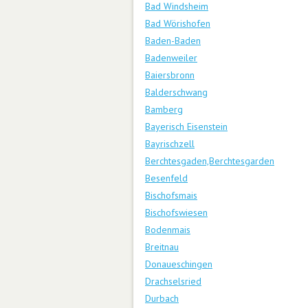
Bad Windsheim
Bad Wörishofen
Baden-Baden
Badenweiler
Baiersbronn
Balderschwang
Bamberg
Bayerisch Eisenstein
Bayrischzell
Berchtesgaden,Berchtesgarden
Besenfeld
Bischofsmais
Bischofswiesen
Bodenmais
Breitnau
Donaueschingen
Drachselsried
Durbach