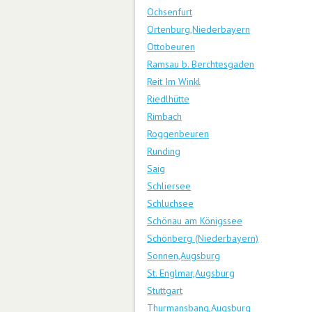
Ochsenfurt
Ortenburg,Niederbayern
Ottobeuren
Ramsau b. Berchtesgaden
Reit Im Winkl
Riedlhütte
Rimbach
Roggenbeuren
Runding
Saig
Schliersee
Schluchsee
Schönau am Königssee
Schönberg (Niederbayern)
Sonnen,Augsburg
St. Englmar,Augsburg
Stuttgart
Thurmansbang,Augsburg