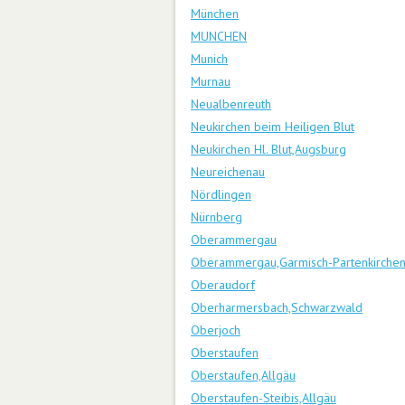
München
MUNCHEN
Munich
Murnau
Neualbenreuth
Neukirchen beim Heiligen Blut
Neukirchen Hl. Blut,Augsburg
Neureichenau
Nördlingen
Nürnberg
Oberammergau
Oberammergau,Garmisch-Partenkirche
Oberaudorf
Oberharmersbach,Schwarzwald
Oberjoch
Oberstaufen
Oberstaufen,Allgäu
Oberstaufen-Steibis,Allgäu