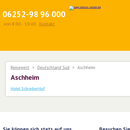
06252-98 96 000
von 8:00 - 19:00.
Kontakt
Reisewelt
>
Deutschland Süd
>
Aschheim
Aschheim
Hotel SchreiberHof
Sie können sich stets auf uns
Besuchen Sie