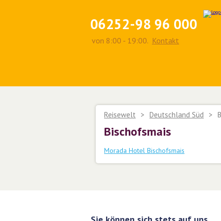
06252-98 96 000
von 8:00 - 19:00.
Kontakt
Reisewelt
>
Deutschland Süd
>
B
Bischofsmais
Morada Hotel Bischofsmais
Sie können sich stets auf uns