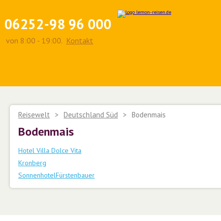
06252-98 96 000
von 8:00 - 19:00.
Kontakt
Reisewelt
>
Deutschland Süd
>
Bodenmais
Bodenmais
Hotel Villa Dolce Vita
Kronberg
SonnenhotelFürstenbauer