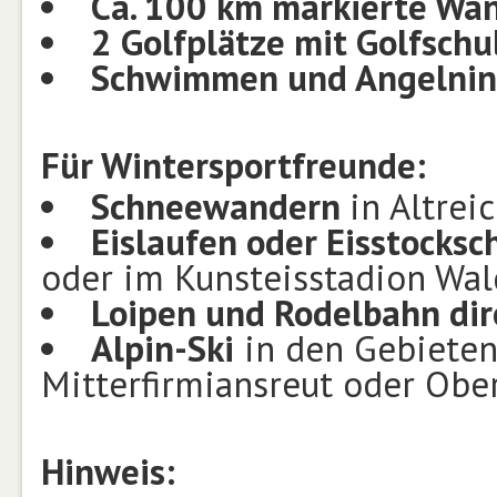
Ca. 100 km markierte W
2 Golfplätze mit Golfschu
Schwimmen und Angeln
i
Für Wintersportfreunde:
Schneewandern
in Altrei
Eislaufen oder Eisstocksc
oder im Kunsteisstadion Wal
Loipen und Rodelbahn dir
Alpin-Ski
in den Gebieten 
Mitterfirmiansreut oder Obe
Hinweis: