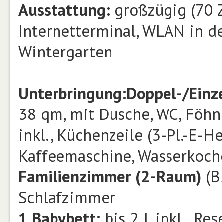
Ausstattung:
großzügig (70 Zi
Internetterminal, WLAN in de
Wintergarten
Unterbringung:
Doppel-/Einz
38 qm, mit Dusche, WC, Föhn,
inkl., Küchenzeile (3-Pl.-E-He
Kaffeemaschine, Wasserkoche
Familienzimmer (2-Raum)
(B
Schlafzimmer
1 Babybett:
bis 2 J. inkl., Re