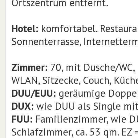
Ortszentrum entfernt.
Hotel:
komfortabel. Restaura
Sonnenterrasse, Internettermi
Zimmer:
70, mit Dusche/WC, F
WLAN, Sitzecke, Couch, Küch
DUU/EUU:
geräumige Doppel
DUX:
wie DUU als Single mit
FUU:
Familienzimmer, wie DU
Schlafzimmer, ca. 53 qm. EZ 