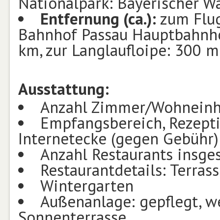
Nationalpark: Bayerischer W
Entfernung (ca.):
zum Flu
Bahnhof Passau Hauptbahnho
km, zur Langlaufloipe: 300 m
Ausstattung:
Anzahl Zimmer/Wohneinhe
Empfangsbereich, Rezeption
Internetecke (gegen Gebühr)
Anzahl Restaurants insge
Restaurantdetails: Terras
Wintergarten
Außenanlage: gepflegt, wei
Sonnenterrasse