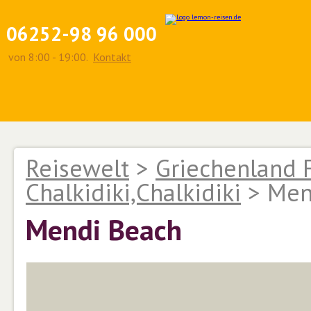
06252-98 96 000
von 8:00 - 19:00.
Kontakt
Reisewelt
>
Griechenland 
Chalkidiki,Chalkidiki
>
Men
Mendi Beach