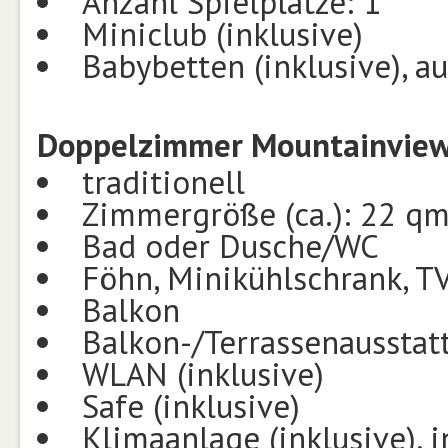
Anzahl Spielplätze: 1
Miniclub (inklusive)
Babybetten (inklusive), a
Doppelzimmer Mountainview
traditionell
Zimmergröße (ca.): 22 q
Bad oder Dusche/WC
Föhn, Minikühlschrank, TV
Balkon
Balkon-/Terrassenausstat
WLAN (inklusive)
Safe (inklusive)
Klimaanlage (inklusive), i