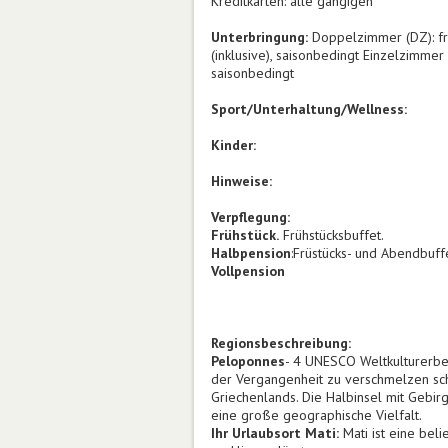
Kreditkarten: alle gängigen
Unterbringung:
Doppelzimmer (DZ): fre
(inklusive), saisonbedingt Einzelzimmer
saisonbedingt
Sport/Unterhaltung/Wellness:
Kinder:
Hinweise:
Verpflegung:
Frühstück.
Frühstücksbuffet.
Halbpension
:Früstücks- und Abendbuff
Vollpension
Regionsbeschreibung:
Peloponnes
- 4 UNESCO Weltkulturerbe
der Vergangenheit zu verschmelzen sche
Griechenlands. Die Halbinsel mit Gebi
eine große geographische Vielfalt.
Ihr Urlaubsort Mati:
Mati ist eine bel