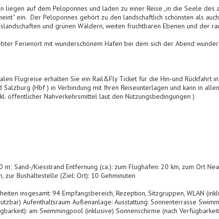
n liegen auf dem Peloponnes und laden zu einer Reise „in die Seele des 
int“ ein. Der Peloponnes gehört zu den landschaftlich schönsten als auch 
rgslandschaften und grünen Wäldern, weiten fruchtbaren Ebenen und der ra
iebter Ferienort mit wunderschönem Hafen bei dem sich der Abend wunder
len Flugreise erhalten Sie ein Rail&Fly Ticket für die Hin-und Rückfahrt in 
nd Salzburg (Hbf ) in Verbindung mit Ihren Reiseunterlagen und kann in al
l. öffentlicher Nahverkehrsmittel laut den Nutzungsbedingungen )
 m; Sand-/Kiesstrand Entfernung (ca.): zum Flughafen: 20 km, zum Ort Nea 
, zur Bushaltestelle (Ziel: Ort): 10 Gehminuten
iten insgesamt: 94 Empfangsbereich, Rezeption, Sitzgruppen, WLAN (inklu
ar nutzbar) Aufenthaltsraum Außenanlage: Ausstattung: Sonnenterrasse Sw
gbarkeit): am Swimmingpool (inklusive) Sonnenschirme (nach Verfügbarkeit