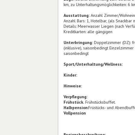
km, zu Unterhaltungsmöglichkeiten: 6 km
Ausstattung:
Anzahl Zimmer/Wohneinhe
Anzahl Bars: 1, Hotelbar, (als Snackb
Details: Meerwasser Liegen (nach Verfü
Kreditkarten: alle gängigen
Unterbringung:
Doppelzimmer (DZ): fre
(inklusive), saisonbedingt Einzelzimmer
saisonbedingt
Sport/Unterhaltung/Wellness:
Kinder:
Hinweise:
Verpflegung:
Frühstück.
Frühstücksbuffet.
Halbpension
:Früstücks- und Abendbuff
Vollpension
Regionsbeschreibung: