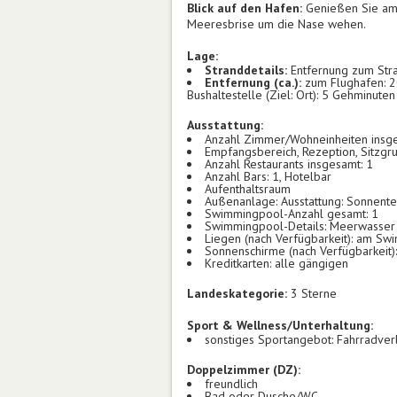
Blick auf den Hafen:
Genießen Sie am 
Meeresbrise um die Nase wehen.
Lage:
Stranddetails:
Entfernung zum Stra
Entfernung (ca.):
zum Flughafen: 20
Bushaltestelle (Ziel: Ort): 5 Gehminuten
Ausstattung:
Anzahl Zimmer/Wohneinheiten insg
Empfangsbereich, Rezeption, Sitzgr
Anzahl Restaurants insgesamt: 1
Anzahl Bars: 1, Hotelbar
Aufenthaltsraum
Außenanlage: Ausstattung: Sonnente
Swimmingpool-Anzahl gesamt: 1
Swimmingpool-Details: Meerwasser
Liegen (nach Verfügbarkeit): am Swi
Sonnenschirme (nach Verfügbarkeit)
Kreditkarten: alle gängigen
Landeskategorie:
3 Sterne
Sport & Wellness/Unterhaltung:
sonstiges Sportangebot: Fahrradver
Doppelzimmer (DZ):
freundlich
Bad oder Dusche/WC