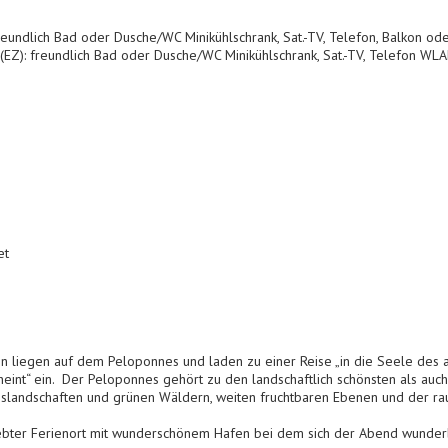
undlich Bad oder Dusche/WC Minikühlschrank, Sat.-TV, Telefon, Balkon od
 (EZ): freundlich Bad oder Dusche/WC Minikühlschrank, Sat.-TV, Telefon WLAN 
et
n liegen auf dem Peloponnes und laden zu einer Reise „in die Seele des 
int“ ein. Der Peloponnes gehört zu den landschaftlich schönsten als auch 
rgslandschaften und grünen Wäldern, weiten fruchtbaren Ebenen und der ra
iebter Ferienort mit wunderschönem Hafen bei dem sich der Abend wunder