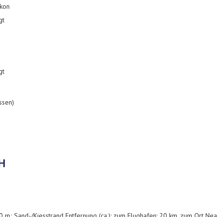
lkon
gt
gt
ssen)
bH
 m; Sand-/Kiesstrand Entfernung (ca.): zum Flughafen: 20 km, zum Ort Nea 