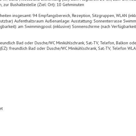
, zur Bushaltestelle (Ziel: Ort): 10 Gehminuten
iten insgesamt: 94 Empfangsbereich, Rezeption, Sitzgruppen, WLAN (inklu
ar nutzbar) Aufenthaltsraum Außenanlage: Ausstattung: Sonnenterrasse Sw
gbarkeit): am Swimmingpool (inklusive) Sonnenschirme (nach Verfügbarkeit
undlich Bad oder Dusche/WC Minikühlschrank, Sat.-TV, Telefon, Balkon od
 (EZ): freundlich Bad oder Dusche/WC Minikühlschrank, Sat.-TV, Telefon WLAN 
et