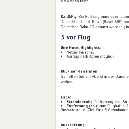
ausklingen lässt.
Rail&Fly:
Bei Buchung einer internationa
Deutschlands inkl. Basel (Basel SBB) u
Deutschen Bahn AG genutzt werden ( ink
5 vor Flug
Ihre Hotel Highlights:
Nettes Personal
Ausflug nach Athen möglich
Blick auf den Hafen:
Genießen Sie am Abend in der Dämmeru
wehen.
Lage:
Stranddetails:
Entfernung zum Stra
Entfernung (ca.):
zum Flughafen: 20
Bushaltestelle (Ziel: Ort): 5 Gehminuten
Ausstattung: