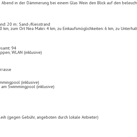
Abend in der Dämmerung bei einem Glas Wein den Blick auf den beleuchte
nd: 20 m; Sand-/Kiesstrand
 km, zum Ort Nea Makri: 4 km, zu Einkaufsmöglichkeiten: 6 km, zu Unterhal
esamt: 94
uppen, WLAN (inklusive)
rrasse
mmingpool (inklusive)
: am Swimmingpool (inklusive)
leih (gegen Gebühr, angeboten durch lokale Anbieter)