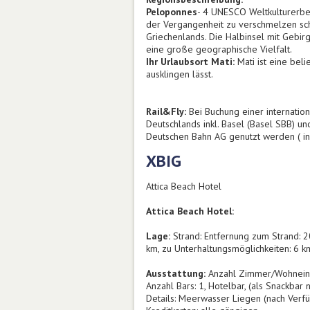
Peloponnes
- 4 UNESCO Weltkulturerbe
der Vergangenheit zu verschmelzen sche
Griechenlands. Die Halbinsel mit Gebi
eine große geographische Vielfalt.
Ihr Urlaubsort Mati:
Mati ist eine bel
ausklingen lässt.
Rail&Fly:
Bei Buchung einer internationa
Deutschlands inkl. Basel (Basel SBB) u
Deutschen Bahn AG genutzt werden ( ink
XBIG
Attica Beach Hotel
Attica Beach Hotel:
Lage:
Strand: Entfernung zum Strand: 20
km, zu Unterhaltungsmöglichkeiten: 6 km
Ausstattung:
Anzahl Zimmer/Wohneinhe
Anzahl Bars: 1, Hotelbar, (als Snackb
Details: Meerwasser Liegen (nach Verfü