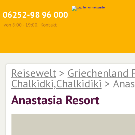
06252-98 96 000
von 8:00 - 19:00.
Kontakt
Reisewelt
>
Griechenland 
Chalkidki,Chalkidiki
>
Anas
Anastasia Resort