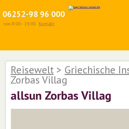
06252-98 96 000
von 8:00 - 19:00.
Kontakt
Reisewelt
>
Griechische In
Zorbas Villag
allsun Zorbas Villag