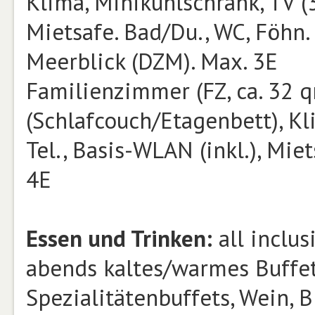
Klima, Minikühlschrank, TV (32
Mietsafe. Bad/Du., WC, Föhn. B
Meerblick (DZM). Max. 3E
Familienzimmer (FZ, ca. 32 
(Schlafcouch/Etagenbett), Kli
Tel., Basis-WLAN (inkl.), Miet
4E
Essen und Trinken:
all inclus
abends kaltes/warmes Buffe
Spezialitätenbuffets, Wein, B