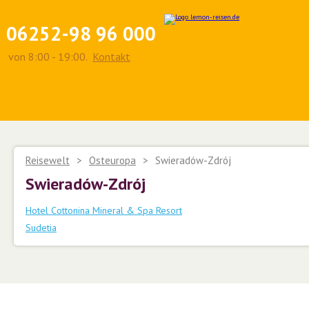
06252-98 96 000
von 8:00 - 19:00.
Kontakt
Reisewelt
>
Osteuropa
>
Swieradów-Zdrój
Swieradów-Zdrój
Hotel Cottonina Mineral & Spa Resort
Sudetia